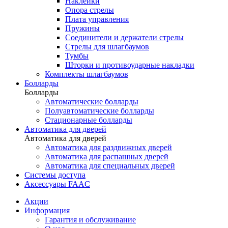
Наклейки
Опора стрелы
Плата управления
Пружины
Соединители и держатели стрелы
Стрелы для шлагбаумов
Тумбы
Шторки и противоударные накладки
Комплекты шлагбаумов
Болларды
Болларды
Автоматические болларды
Полуавтоматические болларды
Стационарные болларды
Автоматика для дверей
Автоматика для дверей
Автоматика для раздвижных дверей
Автоматика для распашных дверей
Автоматика для специальных дверей
Системы доступа
Аксессуары FAAC
Акции
Информация
Гарантия и обслуживание