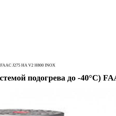
C) FAAC J275 HA V2 H800 INOX
истемой подогрева до -40°C) 