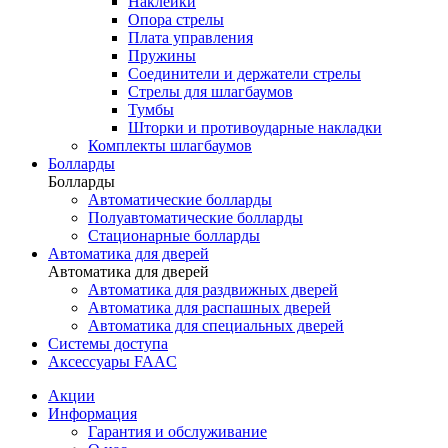
Наклейки
Опора стрелы
Плата управления
Пружины
Соединители и держатели стрелы
Стрелы для шлагбаумов
Тумбы
Шторки и противоударные накладки
Комплекты шлагбаумов
Болларды
Болларды
Автоматические болларды
Полуавтоматические болларды
Стационарные болларды
Автоматика для дверей
Автоматика для дверей
Автоматика для раздвижных дверей
Автоматика для распашных дверей
Автоматика для специальных дверей
Системы доступа
Аксессуары FAAC
Акции
Информация
Гарантия и обслуживание